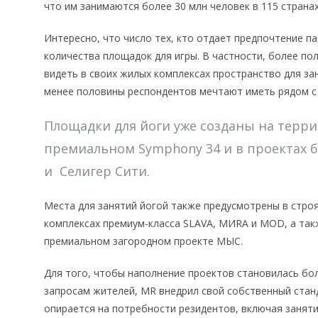
что им занимаются более 30 млн человек в 115 страна
Интересно, что число тех, кто отдает предпочтение п
количества площадок для игры. В частности, более по
видеть в своих жилых комплексах пространство для за
менее половины респондентов мечтают иметь рядом с
Площадки для йоги уже созданы на терри
премиальном Symphony 34 и в проектах би
и Селигер Сити.
Места для занятий йогой также предусмотрены в стр
комплексах премиум-класса SLAVA, МИRА и MOD, а такж
премиальном загородном проекте МЫС.
Для того, чтобы наполнение проектов становилась б
запросам жителей, MR внедрил свой собственный стан
опирается на потребности резидентов, включая заняти