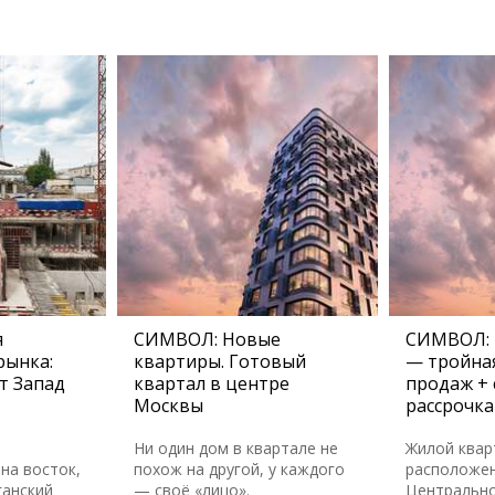
я
СИМВОЛ: Новые
СИМВОЛ: 
рынка:
квартиры. Готовый
— тройная
т Запад
квартал в центре
продаж + 
Москвы
рассрочка
Ни один дом в квартале не
Жилой ква
на восток,
похож на другой, у каждого
расположен
ганский
— своё «лицо».
Центральн