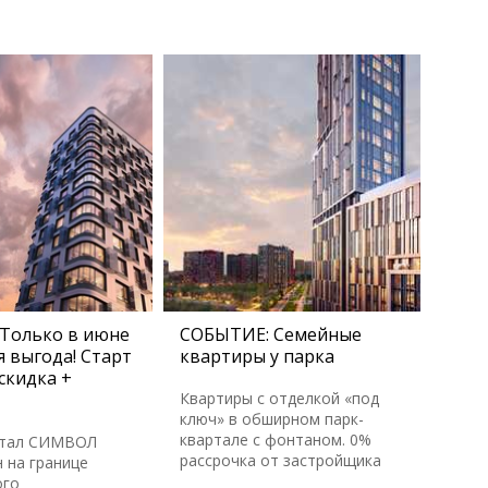
Только в июне
СОБЫТИЕ: Семейные
 выгода! Старт
квартиры у парка
скидка +
Квартиры с отделкой «под
ключ» в обширном парк-
квартале с фонтаном. 0%
ртал СИМВОЛ
рассрочка от застройщика
 на границе
ого