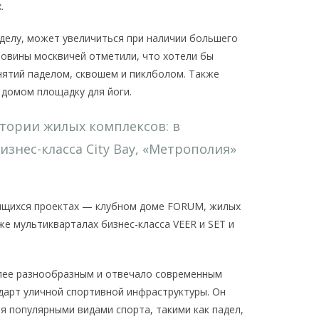
х.
аделу, может увеличиться при наличии большего
ловины москвичей отметили, что хотели бы
нятий паделом, сквошем и пиклболом. Также
 домом площадку для йоги.
тории жилых комплексов: в
знес-класса City Bay, «Метрополия»
оящихся проектах — клубном доме FORUM, жилых
е мультикварталах бизнес-класса VEER и SET и
олее разнообразным и отвечало современным
дарт уличной спортивной инфраструктуры. Он
я популярными видами спорта, такими как падел,