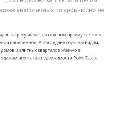
1,5 млн рублей за 1 кв. м. В целом
ороже аналогичных по уровню, но не
идов на реку является сильным преимуществом
енной набережной. В последние годы мы видим,
 домов и элитных кварталов именно в
одажам агентства недвижимости Point Estate