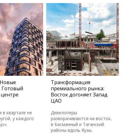
 Новые
Трансформация
. Готовый
премиального рынка:
 центре
Восток догоняет Запад
ЦАО
м в квартале не
Девелоперы
угой, у каждого
разворачиваются на восток,
цо».
в Басманный и Таганский
районы вдоль Яузы.