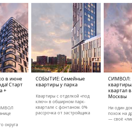
о в июне
СОБЫТИЕ: Семейные
СИМВОЛ:
да! Старт
квартиры у парка
квартиры
а +
квартал в
Квартиры с отделкой «под
Москвы
ключ» в обширном парк-
квартале с фонтаном. 0%
СИМВОЛ
Ни один до
рассрочка от застройщика
анице
похож на др
— своё «ли
о округа