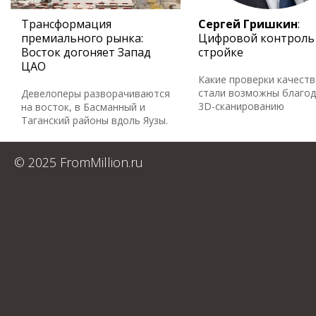
Трансформация
Сергей Гришкин
:
премиального рынка:
Цифровой контроль
Восток догоняет Запад
стройке
ЦАО
Какие проверки качеств
стали возможны благо
Девелоперы разворачиваются
3D-сканированию
на восток, в Басманный и
Таганский районы вдоль Яузы.
© 2025 FromMillion.ru