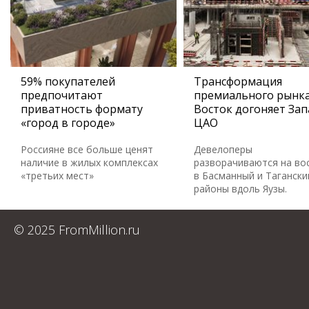
59% покупателей
Трансформация
предпочитают
премиального рынка
приватность формату
Восток догоняет Зап
«город в городе»
ЦАО
Россияне все больше ценят
Девелоперы
наличие в жилых комплексах
разворачиваются на во
«третьих мест»
в Басманный и Тагански
районы вдоль Яузы.
© 2025 FromMillion.ru