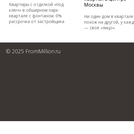
Квартиры с отделкой «под
Москвы
ключ» в обширном парк-
квартале с фонтаном. 0%
Ни один дом в квартале
рассрочка от застройщика
похож на другой, у каж
— своё «лицо».
© 2025 FromMillion.ru