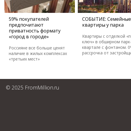
59% покупателей
СОБЫТИЕ: Семейные
предпочитают
квартиры у парка
приватность формату
«город в городе»
Квартиры с отделкой «
ключ» в обширном парк
квартале с фонтаном. 
Россияне все больше ценят
рассрочка от застройщ
наличие в жилых комплексах
«третьих мест»
© 2025 FromMillion.ru