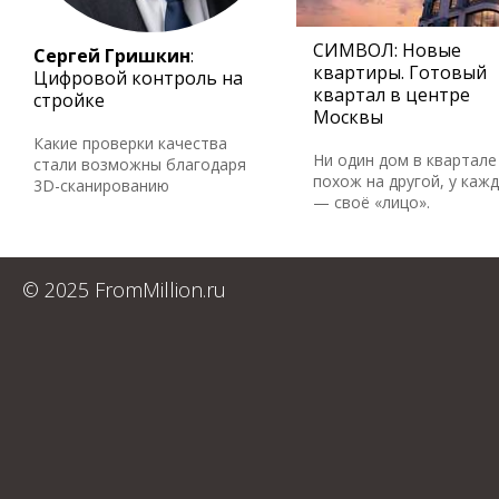
СИМВОЛ: Новые
Сергей Гришкин
:
квартиры. Готовый
Цифровой контроль на
квартал в центре
стройке
Москвы
Какие проверки качества
Ни один дом в квартале
стали возможны благодаря
похож на другой, у каж
3D-сканированию
— своё «лицо».
© 2025 FromMillion.ru