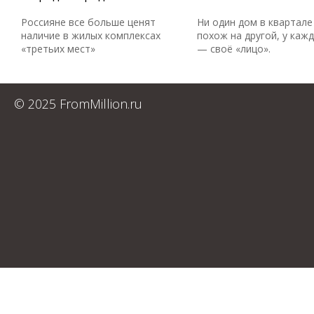
Россияне все больше ценят
Ни один дом в квартале
наличие в жилых комплексах
похож на другой, у каж
«третьих мест»
— своё «лицо».
© 2025 FromMillion.ru