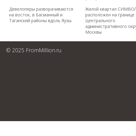
Девелоперы разворачиваются
Жилой квартал СИМВО
на восток, в Басманный и
расположен на границе
Таганский районы вдоль Яузы.
Центрального
административного окр
Москвы
© 2025 FromMillion.ru