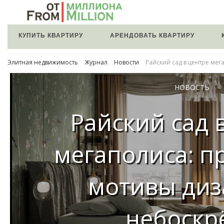
КУПИТЬ КВАРТИРУ
АРЕНДОВАТЬ КВАРТИРУ
Элитная недвижимость
Журнал
Новости
Райский сад в центре ме
НОВОСТЬ
Райский сад 
мегаполиса: 
мотивы диз
небоскр