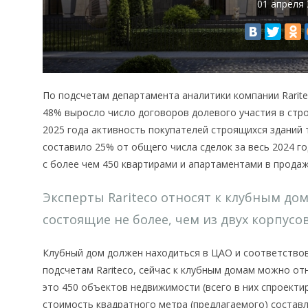
01 апреля
По подсчетам департамента аналитики компании Raritec
48% выросло число договоров долевого участия в стр
2025 года активность покупателей строящихся зданий 
составило 25% от общего числа сделок за весь 2024 г
с более чем 450 квартирами и апартаментами в продаж
Эксперты Rariteco относят к клубным до
состоящие не более, чем из двух корпус
Клубный дом должен находиться в ЦАО и соответствова
подсчетам Rariteco, сейчас к клубным домам можно от
это 450 объектов недвижимости (всего в них спроектир
стоимость квадратного метра (предлагаемого) составл