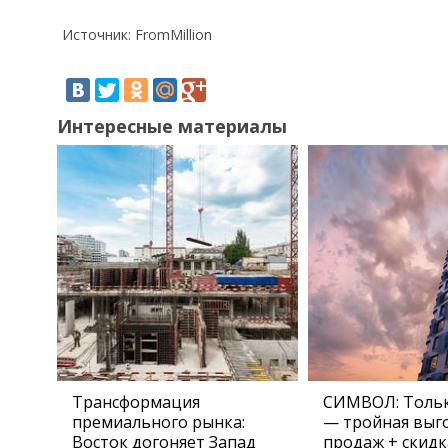
Источник: FromMillion
Интересные материалы
Трансформация
СИМВОЛ: Тольк
премиального рынка:
— тройная выго
Восток догоняет Запад
продаж + скидк