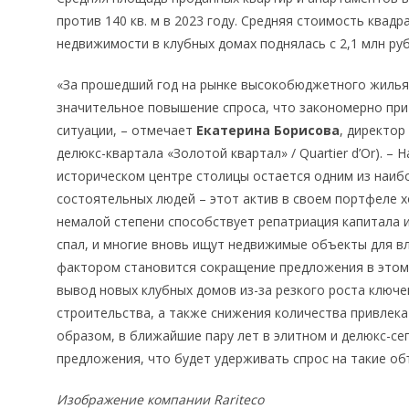
против 140 кв. м в 2023 году. Средняя стоимость квад
недвижимости в клубных домах поднялась с 2,1 млн рубл
«За прошедший год на рынке высокобюджетного жилья
значительное повышение спроса, что закономерно пр
ситуации, – отмечает
Екатерина Борисова
, директор
делюкс-квартала «Золотой квартал» / Quartier d’Or). –
историческом центре столицы остается одним из наиб
состоятельных людей – этот актив в своем портфеле х
немалой степени способствует репатриация капитала и
спал, и многие вновь ищут недвижимые объекты для 
фактором становится сокращение предложения в этом 
вывод новых клубных домов из-за резкого роста ключе
строительства, а также снижения количества привлека
образом, в ближайшие пару лет в элитном и делюкс-с
предложения, что будет удерживать спрос на такие об
Изображение компании Rariteco