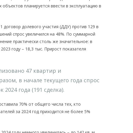
х объектов планируется ввести в эксплуатацию в
1 договор долевого участия (ДДУ) против 129 в
ашений спрос увеличился на 48%. По суммарной
ение практически столь же значительное: в
в 2023 году – 18,3 тыс. Прирост показателя
лизовано 47 квартир и
азом, в начале текущего года спрос
 2024 года (191 сделка).
оставила 70% от общего числа тех, кто
ателей за 2024 год приходится не более 5%
024 году немного увеличилась – до 142 кв. м