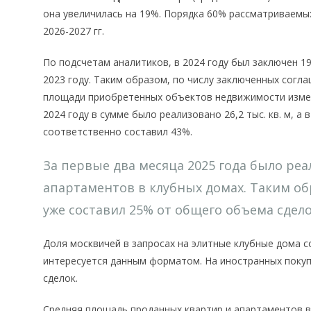
она увеличилась на 19%. Порядка 60% рассматриваемы
2026-2027 гг.
По подсчетам аналитиков, в 2024 году был заключен 19
2023 году. Таким образом, по числу заключенных согл
площади приобретенных объектов недвижимости измен
2024 году в сумме было реализовано 26,2 тыс. кв. м, а 
соответственно составил 43%.
За первые два месяца 2025 года было реа
апартаментов в клубных домах. Таким обр
уже составил 25% от общего объема сделок
Доля москвичей в запросах на элитные клубные дома с
интересуется данным форматом. На иностранных покуп
сделок.
Средняя площадь проданных квартир и апартаментов в 2