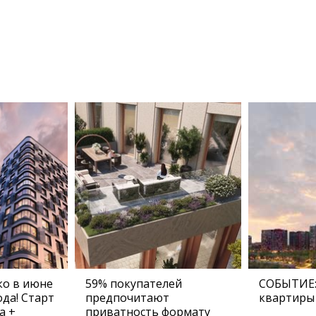
о в июне
59% покупателей
СОБЫТИЕ:
да! Старт
предпочитают
квартиры 
а +
приватность формату