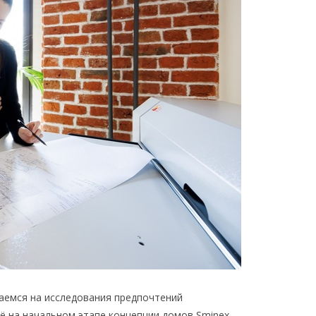
аемся на исследования предпочтений
ё на начальном этапе концепции домов Sminex