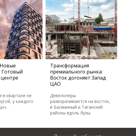
 Новые
Трансформация
. Готовый
премиального рынка:
 центре
Восток догоняет Запад
ЦАО
м в квартале не
Девелоперы
угой, у каждого
разворачиваются на восток,
цо».
в Басманный и Таганский
районы вдоль Яузы.