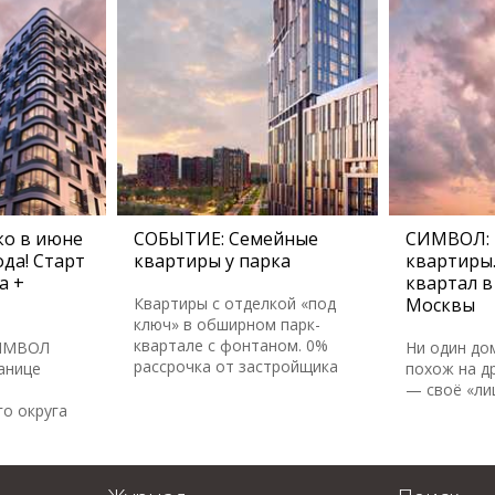
о в июне
СОБЫТИЕ: Семейные
СИМВОЛ:
да! Старт
квартиры у парка
квартиры
а +
квартал в
Квартиры с отделкой «под
Москвы
ключ» в обширном парк-
квартале с фонтаном. 0%
СИМВОЛ
Ни один до
рассрочка от застройщика
анице
похож на др
— своё «ли
о округа