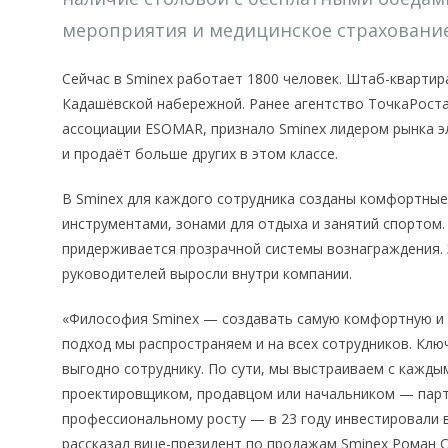
мероприятия и медицинское страхование
Сейчас в Sminex работает 1800 человек. Штаб-квартир
Кадашёвской набережной. Ранее агентство ТочкаРост
ассоциации ESOMAR, признало Sminex лидером рынка 
и продаёт больше других в этом классе.
В Sminex для каждого сотрудника созданы комфортные 
инструментами, зонами для отдыха и занятий спортом.
придерживается прозрачной системы вознаграждения. 
руководителей выросли внутри компании.
«Философия Sminex — создавать самую комфортную и 
подход мы распространяем и на всех сотрудников. Кл
выгодно сотруднику. По сути, мы выстраиваем с кажд
проектировщиком, продавцом или начальником — парт
профессиональному росту — в 23 году инвестировали в
рассказал вице-президент по продажам Sminex Роман 