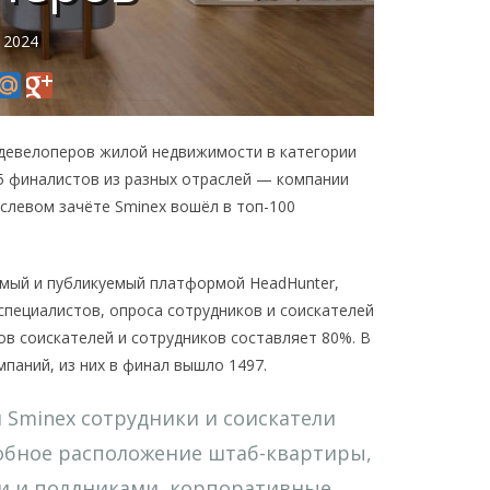
 2024
и девелоперов жилой недвижимости в категории
55 финалистов из разных отраслей — компании
слевом зачёте Sminex вошёл в топ-100
емый и публикуемый платформой HeadHunter,
специалистов, опроса сотрудников и соискателей
в соискателей и сотрудников составляет 80%. В
мпаний, из них в финал вышло 1497.
 Sminex сотрудники и соискатели
добное расположение штаб-квартиры,
ми и полдниками, корпоративные