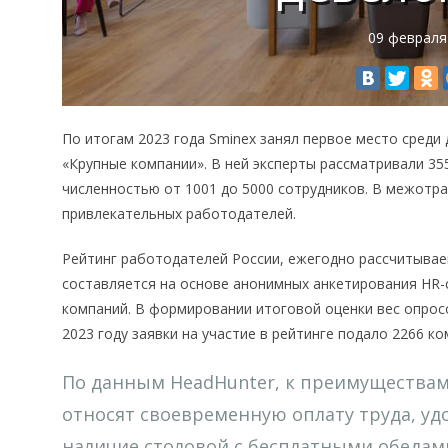
09 февраля
По итогам 2023 года Sminex занял первое место сред
«Крупные компании». В ней эксперты рассматривали 3
численностью от 1001 до 5000 сотрудников. В межотра
привлекательных работодателей.
Рейтинг работодателей России, ежегодно рассчитыва
составляется на основе анонимных анкетирования HR-
компаний. В формировании итоговой оценки вес опросо
2023 году заявки на участие в рейтинге подало 2266 ко
По данным HeadHunter, к преимуществам
относят своевременную оплату труда, у
наличие столовой с бесплатными обеда