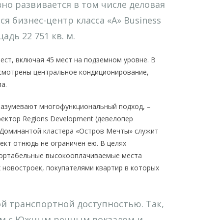
но развивается в том числе деловая
я бизнес-центр класса «А» Business
адь 22 751 кв. м.
ест, включая 45 мест на подземном уровне. В
усмотрены центральное кондиционирование,
па.
разумевают многофункциональный подход, –
ректор Regions Development (девелопер
 Доминантой кластера «Остров Мечты» служит
кт отнюдь не ограничен ею. В целях
фортабельные высокооплачиваемые места
 новостроек, покупателями квартир в которых
ой транспортной доступностью. Так,
ом с Южным речным вокзалом и