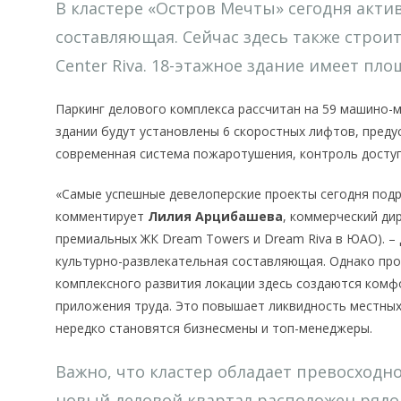
В кластере «Остров Мечты» сегодня актив
составляющая. Сейчас здесь также строитс
Center Riva. 18-этажное здание имеет площ
Паркинг делового комплекса рассчитан на 59 машино-м
здании будут установлены 6 скоростных лифтов, пред
современная система пожаротушения, контроль досту
«Самые успешные девелоперские проекты сегодня под
комментирует
Лилия Арцибашева
, коммерческий ди
премиальных ЖК Dream Towers и Dream Riva в ЮАО). –
культурно-развлекательная составляющая. Однако прое
комплексного развития локации здесь создаются ком
приложения труда. Это повышает ликвидность местных
нередко становятся бизнесмены и топ-менеджеры.
Важно, что кластер обладает превосходн
новый деловой квартал расположен ряд