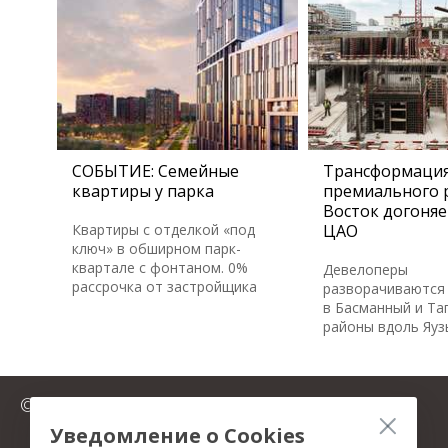
СОБЫТИЕ: Семейные
Трансформаци
квартиры у парка
премиального 
Восток догоняе
Квартиры с отделкой «под
ЦАО
ключ» в обширном парк-
квартале с фонтаном. 0%
Девелоперы
рассрочка от застройщика
разворачиваются 
в Басманный и Та
районы вдоль Яуз
© 2025 FromMillion.ru
Уведомление о Cookies