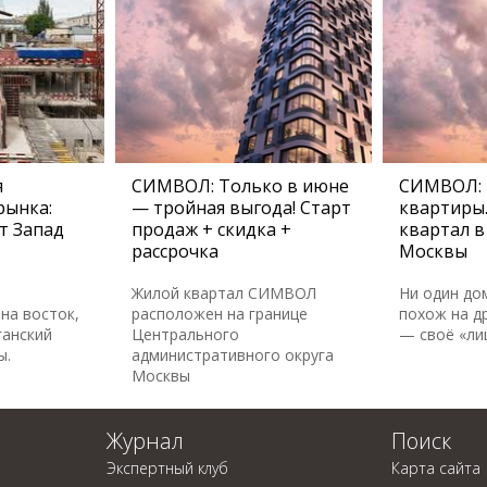
я
СИМВОЛ: Только в июне
СИМВОЛ:
рынка:
— тройная выгода! Старт
квартиры
т Запад
продаж + скидка +
квартал в
рассрочка
Москвы
Жилой квартал СИМВОЛ
Ни один до
на восток,
расположен на границе
похож на др
ганский
Центрального
— своё «ли
ы.
административного округа
Москвы
Журнал
Поиск
Экспертный клуб
Карта сайта