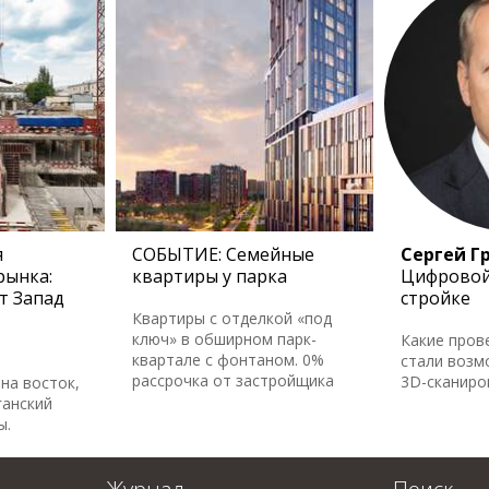
я
СОБЫТИЕ: Семейные
Сергей Г
рынка:
квартиры у парка
Цифровой
т Запад
стройке
Квартиры с отделкой «под
ключ» в обширном парк-
Какие пров
квартале с фонтаном. 0%
стали возм
рассрочка от застройщика
3D-сканир
на восток,
ганский
ы.