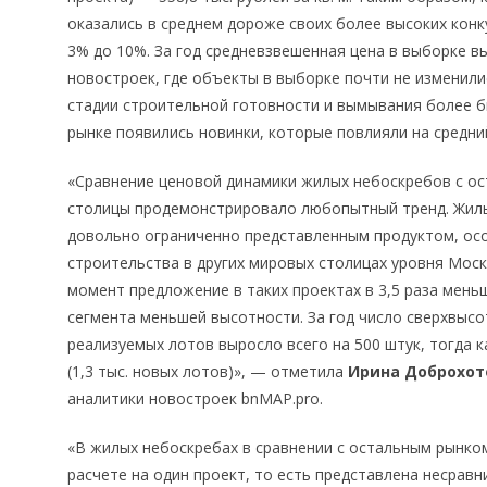
оказались в среднем дороже своих более высоких конку
3% до 10%. За год средневзвешенная цена в выборке в
новостроек, где объекты в выборке почти не изменили
стадии строительной готовности и вымывания более 
рынке появились новинки, которые повлияли на средни
«Сравнение ценовой динамики жилых небоскребов с о
столицы продемонстрировало любопытный тренд. Жил
довольно ограниченно представленным продуктом, осо
строительства в других мировых столицах уровня Мос
момент предложение в таких проектах в 3,5 раза мень
сегмента меньшей высотности. За год число сверхвыс
реализуемых лотов выросло всего на 500 штук, тогда 
(1,3 тыс. новых лотов)», — отметила
Ирина Доброхот
аналитики новостроек bnMAP.pro.
«В жилых небоскребах в сравнении с остальным рынко
расчете на один проект, то есть представлена несра