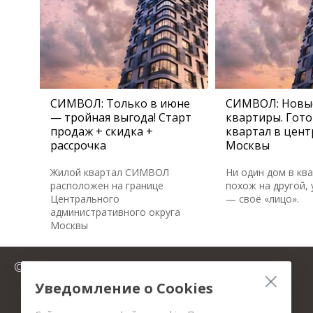
СИМВОЛ: Только в июне
СИМВОЛ: Новы
— тройная выгода! Старт
квартиры. Гот
продаж + скидка +
квартал в цент
рассрочка
Москвы
Жилой квартал СИМВОЛ
Ни один дом в кв
расположен на границе
похож на другой, 
Центрального
— своё «лицо».
административного округа
Москвы
© 2025 FromMillion.ru
Уведомление о Cookies