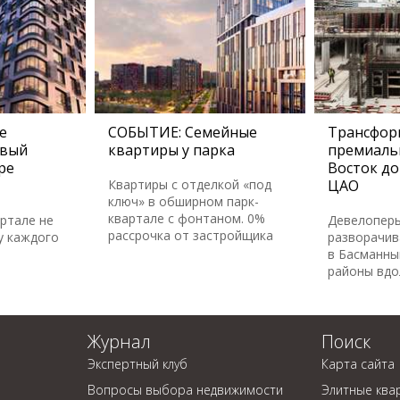
е
СОБЫТИЕ: Семейные
Трансфор
овый
квартиры у парка
премиаль
ре
Восток до
Квартиры с отделкой «под
ЦАО
ключ» в обширном парк-
квартале с фонтаном. 0%
артале не
Девелопер
рассрочка от застройщика
у каждого
разворачив
в Басманны
районы вдо
Журнал
Поиск
Экспертный клуб
Карта сайта
Вопросы выбора недвижимости
Элитные ква