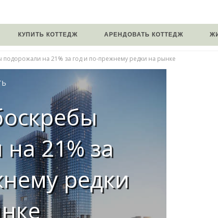
КУПИТЬ КОТТЕДЖ
АРЕНДОВАТЬ КОТТЕДЖ
Ж
 подорожали на 21% за год и по-прежнему редки на рынке
ТЬ
боскребы
 на 21% за
жнему редки
ынке