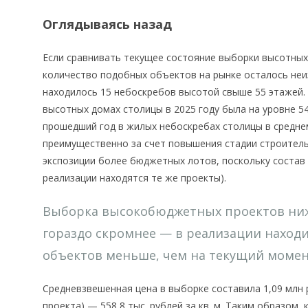
Оглядываясь назад
Если сравнивать текущее состояние выборки высотных
количество подобных объектов на рынке осталось неи
находилось 15 небоскребов высотой свыше 55 этажей.
высотных домах столицы в 2025 году была на уровне 545
прошедший год в жилых небоскребах столицы в средне
преимущественно за счет повышения стадии строител
экспозиции более бюджетных лотов, поскольку состав 
реализации находятся те же проекты).
Выборка высокобюджетных проектов ниже
гораздо скромнее — в реализации находил
объектов меньше, чем на текущий момент
Средневзвешенная цена в выборке составила 1,09 млн ру
проекта) — 558,8 тыс. рублей за кв. м. Таким образом,