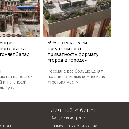
мация
59% покупателей
ного рынка:
предпочитают
гоняет Запад
приватность формату
«город в городе»
ы
Россияне все больше ценят
аются на восток,
наличие в жилых комплексах
й и Таганский
«третьих мест»
ль Яузы.
Личный кабинет
Вход / Регистрация
ртиры
Разместить объявление