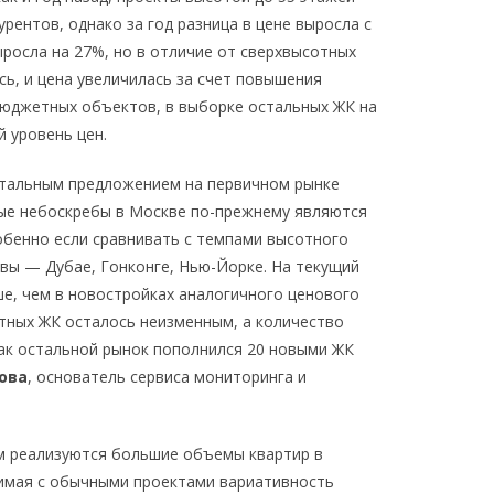
рентов, однако за год разница в цене выросла с
ыросла на 27%, но в отличие от сверхвысотных
сь, и цена увеличилась за счет повышения
бюджетных объектов, в выборке остальных ЖК на
й уровень цен.
стальным предложением на первичном рынке
ые небоскребы в Москве по-прежнему являются
бенно если сравнивать с темпами высотного
квы — Дубае, Гонконге, Нью-Йорке. На текущий
ше, чем в новостройках аналогичного ценового
отных ЖК осталось неизменным, а количество
как остальной рынок пополнился 20 новыми ЖК
ова
, основатель сервиса мониторинга и
м реализуются большие объемы квартир в
внимая с обычными проектами вариативность