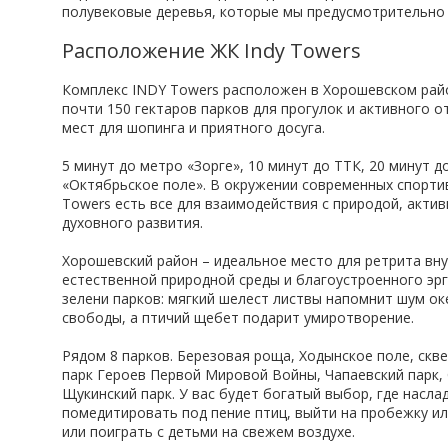
полувековые деревья, которые мы предусмотрительно 
Расположение ЖК Indy Towers
Комплекс INDY Towers расположен в Хорошевском райо
почти 150 гектаров парков для прогулок и активного 
мест для шопинга и приятного досуга.
5 минут до метро «Зорге», 10 минут до ТТК, 20 минут 
«Октябрьское поле». В окружении современных спортив
Towers есть все для взаимодействия с природой, акти
духовного развития.
Хорошевский район – идеальное место для ретрита вну
естественной природной среды и благоустроенного эр
зелени парков: мягкий шелест листвы напомнит шум о
свободы, а птичий щебет подарит умиротворение.
Рядом 8 парков. Березовая роща, Ходынское поле, ск
парк Героев Первой Мировой Войны, Чапаевский парк, 
Щукинский парк. У вас будет богатый выбор, где насла
помедитировать под пение птиц, выйти на пробежку ил
или поиграть с детьми на свежем воздухе.