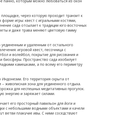
ое панно, которым можно любоваться из окон
 площадке, через которую проходит транзит к
в форме игры: квест с игральными костями,
ленение сада отсылает к традиции юго-восточных
цветы и даже трава меняют цветовую гамму
о уединенным и удаленным от остального
лечения: игровой квест, песочница с
итбол и волейбол, покрытие для рисования и
и биосферы. Пространство сада изобилует
ладкими камешками, а по всему его периметру
 Индонезии. Его территория скрыта от
 – живописная зона для уединенного отдыха.
орожка для неспешных медитативных прогулок.
ую энергию и заряжает силами.
чает его просторный павильон для йоги и
ки с небольшими водными объектами и качели
ут ветви плакучие ивы. С ними соседствуют