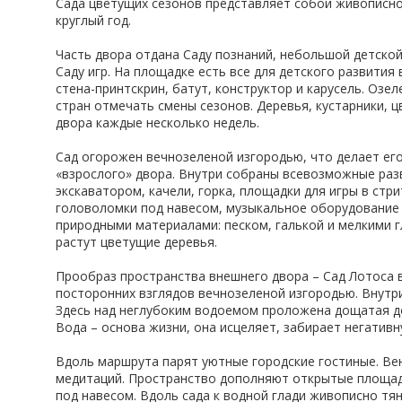
Сада цветущих сезонов представляет собой живописн
круглый год.
Часть двора отдана Саду познаний, небольшой детской
Саду игр. На площадке есть все для детского развития 
стена-принтскрин, батут, конструктор и карусель. Озе
стран отмечать смены сезонов. Деревья, кустарники, 
двора каждые несколько недель.
Сад огорожен вечнозеленой изгородью, что делает ег
«взрослого» двора. Внутри собраны всевозможные разв
экскаватором, качели, горка, площадки для игры в стр
головоломки под навесом, музыкальное оборудование 
природными материалами: песком, галькой и мелкими г
растут цветущие деревья.
Прообраз пространства внешнего двора – Сад Лотоса в
посторонних взглядов вечнозеленой изгородью. Внутри
Здесь над неглубоким водоемом проложена дощатая д
Вода – основа жизни, она исцеляет, забирает негативн
Вдоль маршрута парят уютные городские гостиные. Вен
медитаций. Пространство дополняют открытые площад
под навесом. Вдоль сада к водной глади живописно тян