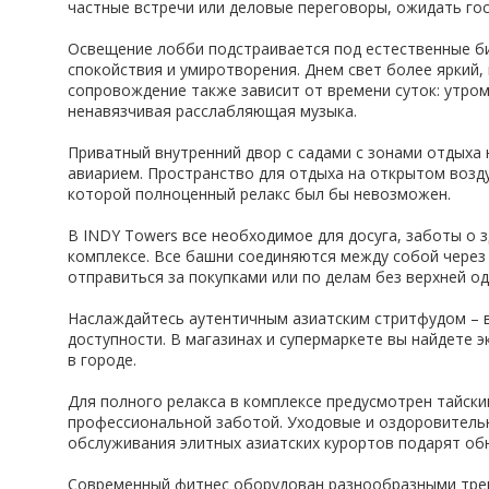
частные встречи или деловые переговоры, ожидать гос
Освещение лобби подстраивается под естественные б
спокойствия и умиротворения. Днем свет более яркий, 
сопровождение также зависит от времени суток: утром 
ненавязчивая расслабляющая музыка.
Приватный внутренний двор с садами с зонами отдыха
авиарием. Пространство для отдыха на открытом возд
которой полноценный релакс был бы невозможен.
В INDY Towers все необходимое для досуга, заботы о
комплексе. Все башни соединяются между собой через
отправиться за покупками или по делам без верхней од
Наслаждайтесь аутентичным азиатским стритфудом – в
доступности. В магазинах и супермаркете вы найдете 
в городе.
Для полного релакса в комплексе предусмотрен тайски
профессиональной заботой. Уходовые и оздоровитель
обслуживания элитных азиатских курортов подарят обн
Современный фитнес оборудован разнообразными трен