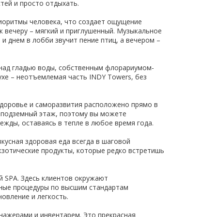
тей и просто отдыхать.
иоритмы человека, что создает ощущение
к вечеру – мягкий и приглушенный. Музыкальное
и днем в лобби звучит пение птиц, а вечером –
 над гладью воды, собственным флорариумом-
ухе – неотъемлемая часть INDY Towers, без
 здоровье и саморазвития расположено прямо в
 подземный этаж, поэтому вы можете
ежды, оставаясь в тепле в любое время года.
кусная здоровая еда всегда в шаговой
экзотические продукты, которые редко встретишь
й SPA. Здесь клиентов окружают
ные процедуры по высшим стандартам
овление и легкость.
ажерами и инвентарем. Это прекрасная