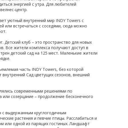
иться энергией с утра. Для любителей
велнес-центр.
ает уютный внутренний мир INDY Towers с
ей или встречаться с соседями, сюда можно
от.
. Детский клуб – это пространство для новых
ов. Все жители комплекса получают доступ в
трен детский сад на 125 мест. Маленькие жители
ядке.
ъемлемая часть INDY Towers, без которой
 внутренний Сад цветущих сезонов, внешний
влялись современными решениями по
ка или созерцание – продолжение бесконечного
он с выдержанным круглогодичным
еские растения и певчие птицы. Расслабиться и
ом или одной из парящих гостиных. Ландшафт