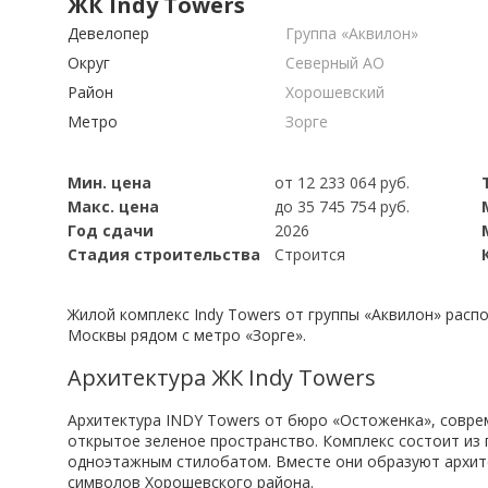
ЖК Indy Towers
Девелопер
Группа «Аквилон»
Округ
Северный АО
Район
Хорошевский
Метро
Зорге
Мин. цена
от 12 233 064 руб.
Макс. цена
до 35 745 754 руб.
Год сдачи
2026
Стадия строительства
Строится
Жилой комплекс Indy Towers от группы «Аквилон» рас
Москвы рядом с метро «Зорге».
Архитектура ЖК Indy Towers
Архитектура INDY Towers от бюро «Остоженка», совре
открытое зеленое пространство. Комплекс состоит из
одноэтажным стилобатом. Вместе они образуют архите
символов Хорошевского района.