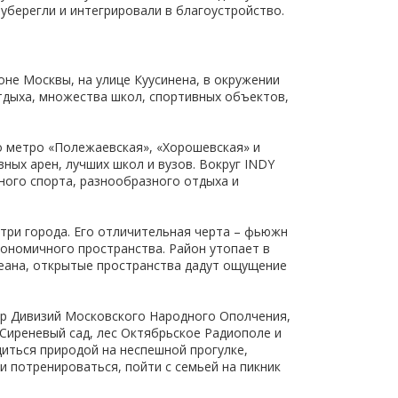
уберегли и интегрировали в благоустройство.
не Москвы, на улице Куусинена, в окружении
отдыха, множества школ, спортивных объектов,
до метро «Полежаевская», «Хорошевская» и
ных арен, лучших школ и вузов. Вокруг INDY
вного спорта, разнообразного отдыха и
три города. Его отличительная черта – фьюжн
гономичного пространства. Район утопает в
кеана, открытые пространства дадут ощущение
вер Дивизий Московского Народного Ополчения,
Сиреневый сад, лес Октябрьское Радиополе и
диться природой на неспешной прогулке,
и потренироваться, пойти с семьей на пикник