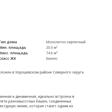
Тип дома
Монолитно-кирпичный
Мин. площадь
20.0 м
2
Макс. площадь
74.6 м
2
Класс ЖК
Бизнес
положен в Хорошевском районе Северного округа
менная и динамичная, идеально встроена в
 пяти разновысотных башен, соединенных
ктурную линию, которая станет одним из