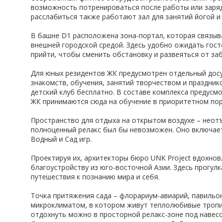
возможность потренироваться после работы или заряд
расслабиться также работают зал для занятий йогой и 
В башне D1 расположена зона-портал, которая связыв
внешней городской средой. Здесь удобно ожидать гост
прийти, чтобы сменить обстановку и развеяться от заб
Для юных резидентов ЖК предусмотрен отдельный досуг
знакомств, обучения, занятий творчеством и праздник
детский клуб бесплатно. В составе комплекса предусмо
ЖК принимаются сюда на обучение в приоритетном пор
Пространство для отдыха на открытом воздухе – неот
полноценный релакс был бы невозможен. Оно включает
Водный и Сад игр.
Проектируя их, архитекторы бюро UNK Project вдохно
благоустройству из юго-восточной Азии. Здесь прогул
путешествия к познанию мира и себя.
Точка притяжения сада – флорариум-авиарий, павиль
микроклиматом, в котором живут теплолюбивые тропич
отдохнуть можно в просторной релакс-зоне под навес