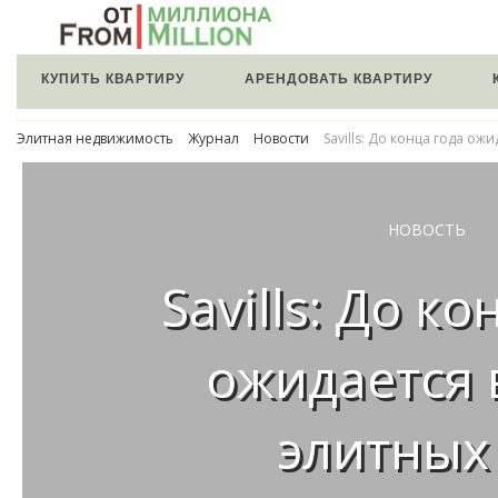
КУПИТЬ КВАРТИРУ
АРЕНДОВАТЬ КВАРТИРУ
Элитная недвижимость
Журнал
Новости
Savills: До конца года ож
НОВОСТЬ
Savills: До к
ожидается 
элитных