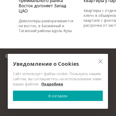
премиального рынка:
квартиры у пар
Восток догоняет Запад
ЦАО
Квартиры с отдел
ключ» в обширном
квартале с фонта
Девелоперы разворачиваются
рассрочка от зас
на восток, в Басманный и
Таганский районы вдоль Яузы.
© 2025 FromMillion.ru
Уведомление о Cookies
Сайт использует файлы cookie. Пользуясь нашим
сайтом, вы соглашаетесь на использование нами
ваших файлов.
Подробнее
Я согласен