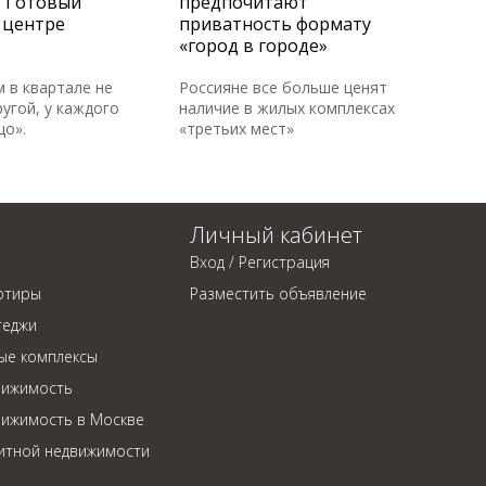
. Готовый
предпочитают
 центре
приватность формату
«город в городе»
м в квартале не
Россияне все больше ценят
угой, у каждого
наличие в жилых комплексах
цо».
«третьих мест»
Личный кабинет
Вход / Регистрация
ртиры
Разместить объявление
теджи
ые комплексы
вижимость
вижимость в Москве
литной недвижимости