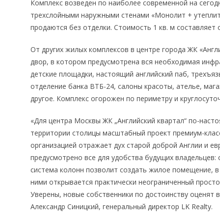
Комплекс возведен по наиболее современной на сегод
трехслойными наружными стенами «Монолит + утеплит
продаются без отделки. Стоимость 1 кв. м составляет 
От других жилых комплексов в центре города ЖК «Англ
двор, в котором предусмотрена вся необходимая инфра
детские площадки, настоящий английский паб, трехъязы
отделение банка ВТБ-24, салоны красоты, ателье, мага
другое. Комплекс огорожен по периметру и круглосуто
«Для центра Москвы ЖК „Английский квартал“ по-насто
территории столицы масштабный проект премиум-класс
организацией отражает дух старой доброй Англии и ев
предусмотрено все для удобства будущих владельцев:
система колонн позволит создать жилое помещение, в
ними открывается практически неограниченный просто
Уверены, новые собственники по достоинству оценят в
Александр Синицкий, генеральный директор LK Realty.