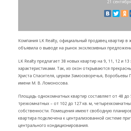
21 сентябр
Компания LK Realty, официальный продавец квартир в 
объявила о выводе на рынок эксклюзивных предложени
LK Realty предлагает 38 новых квартир на 9, 11, 12 и 
характеристиками. Так, из окон открываются прекрасн
Христа Спасителя, церкви Замоскворечья, Воробьевы 
имени М. В. Ломоносова.
Площадь однокомнатных квартир составляет от 48 до 54 
трехкомнатных – от 102 до 127 кв. м, четырехкомнатных
собственности. Помещения имеют свободную планировк
квартира подключена к централизованной системе пр
центрального кондиционирования.