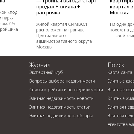
ка
— тройная выгода! Старт
квартиры
продаж + скидка +
квартал в
кой «под
рассрочка
Москвы
 парк-
ном. 0%
Жилой квартал СИМВОЛ
Ни один до
тройщика
расположен на границе
похож на др
Центрального
— своё «ли
административного округа
Москвы
Журнал
Поиск
Экспертный клуб
Карта сайта
Вопросы выбора недвижимости
Элитные ква
Списки и рейтинги по недвижимости
Элитные кот
Элитная недвижимость новости
Элитные жил
Элитная недвижимость статьи
Элитная нед
Элитная недвижимость обзоры
Элитная нед
Агентства э