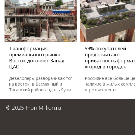
Трансформация
59% покупателей
премиального рынка:
предпочитают
Восток догоняет Запад
приватность форма
ЦАО
«город в городе»
Девелоперы разворачиваются
Россияне все больше ц
на восток, в Басманный и
наличие в жилых компл
Таганский районы вдоль Яузы.
«третьих мест»
© 2025 FromMillion.ru