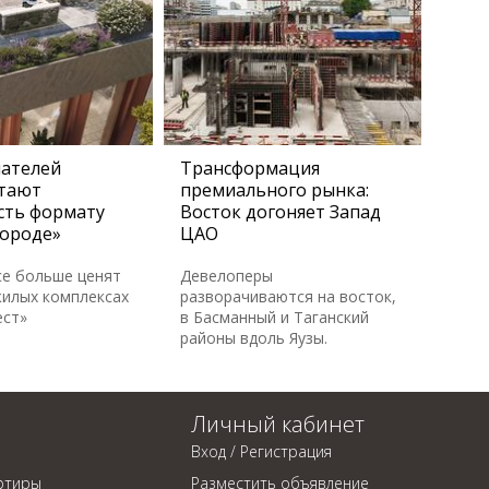
пателей
Трансформация
тают
премиального рынка:
сть формату
Восток догоняет Запад
городе»
ЦАО
се больше ценят
Девелоперы
жилых комплексах
разворачиваются на восток,
ест»
в Басманный и Таганский
районы вдоль Яузы.
Личный кабинет
Вход / Регистрация
ртиры
Разместить объявление