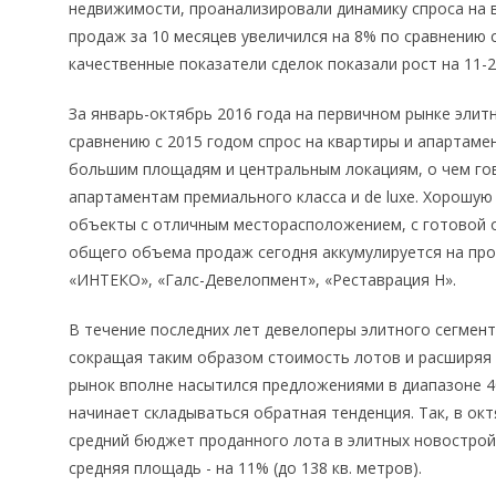
недвижимости, проанализировали динамику спроса на
продаж за 10 месяцев увеличился на 8% по сравнению 
качественные показатели сделок показали рост на 11-
За январь-октябрь 2016 года на первичном рынке элит
сравнению с 2015 годом спрос на квартиры и апартаме
большим площадям и центральным локациям, о чем гов
апартаментам премиального класса и de luxe. Хорошу
объекты с отличным месторасположением, с готовой 
общего объема продаж сегодня аккумулируется на прое
«ИНТЕКО», «Галс-Девелопмент», «Реставрация Н».
В течение последних лет девелоперы элитного сегмен
сокращая таким образом стоимость лотов и расширяя 
рынок вполне насытился предложениями в диапазоне 40-6
начинает складываться обратная тенденция. Так, в окт
средний бюджет проданного лота в элитных новостройка
средняя площадь - на 11% (до 138 кв. метров).