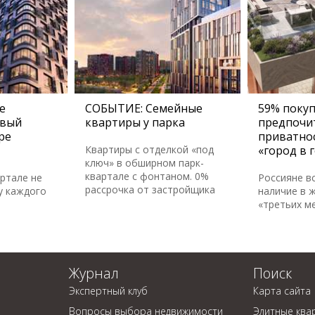
е
СОБЫТИЕ: Семейные
59% поку
овый
квартиры у парка
предпочи
ре
приватно
Квартиры с отделкой «под
«город в 
ключ» в обширном парк-
квартале с фонтаном. 0%
артале не
Россияне в
рассрочка от застройщика
у каждого
наличие в 
«третьих м
Журнал
Поиск
Экспертный клуб
Карта сайта
Вопросы выбора недвижимости
Элитные ква