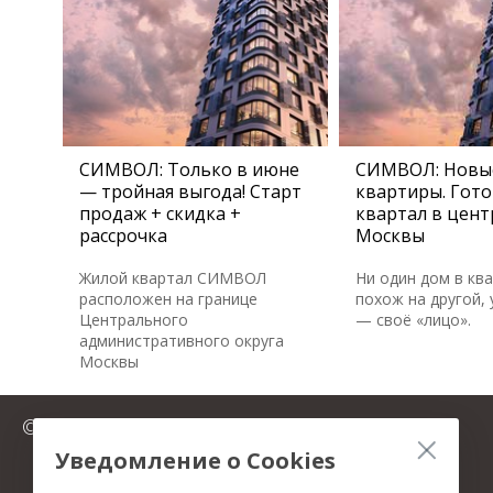
СИМВОЛ: Только в июне
СИМВОЛ: Новы
— тройная выгода! Старт
квартиры. Гот
продаж + скидка +
квартал в цент
рассрочка
Москвы
Жилой квартал СИМВОЛ
Ни один дом в кв
расположен на границе
похож на другой, 
Центрального
— своё «лицо».
административного округа
Москвы
© 2025 FromMillion.ru
Уведомление о Cookies