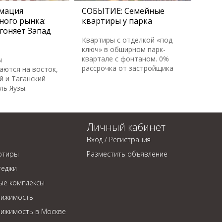
мация
СОБЫТИЕ: Семейные
ного рынка:
квартиры у парка
гоняет Запад
Квартиры с отделкой «под
ключ» в обширном парк-
квартале с фонтаном. 0%
ы
рассрочка от застройщика
аются на восток,
й и Таганский
ль Яузы.
Личный кабинет
Вход / Регистрация
ртиры
Разместить объявление
теджи
ые комплексы
вижимость
вижимость в Москве