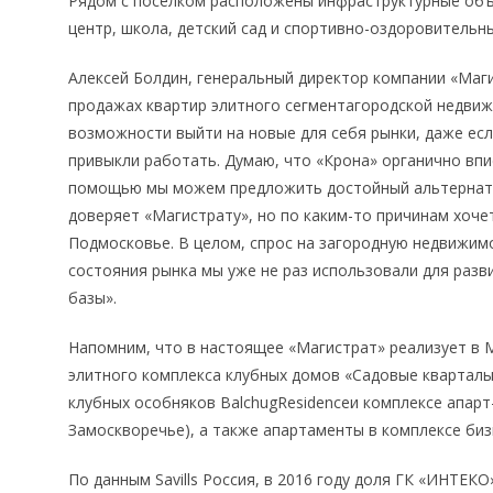
Рядом с поселком расположены инфраструктурные объе
центр, школа, детский сад и спортивно-оздоровительн
Алексей Болдин, генеральный директор компании «Маг
продажах квартир элитного сегментагородской недви
возможности выйти на новые для себя рынки, даже есл
привыкли работать. Думаю, что «Крона» органично впи
помощью мы можем предложить достойный альтернати
доверяет «Магистрату», но по каким-то причинам хочет
Подмосковье. В целом, спрос на загородную недвижимо
состояния рынка мы уже не раз использовали для разв
базы».
Напомним, что в настоящее «Магистрат» реализует в 
элитного комплекса клубных домов «Садовые кварталы»
клубных особняков BalchugResidenceи комплексе апарт-
Замоскворечье), а также апартаменты в комплексе биз
По данным Savills Россия, в 2016 году доля ГК «ИНТЕК