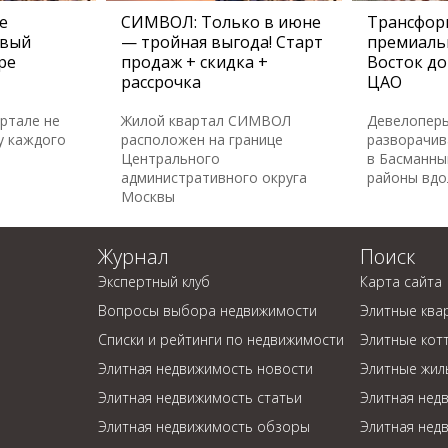
е
СИМВОЛ: Только в июне
Трансфор
овый
— тройная выгода! Старт
премиаль
ре
продаж + скидка +
Восток до
рассрочка
ЦАО
артале не
Жилой квартал СИМВОЛ
Девелопер
у каждого
расположен на границе
разворачив
Центрального
в Басманны
административного округа
районы вдо
Москвы
Журнал
Поиск
Экспертный клуб
Карта сайта
Вопросы выбора недвижимости
Элитные ква
Списки и рейтинги по недвижимости
Элитные кот
Элитная недвижимость новости
Элитные жил
Элитная недвижимость статьи
Элитная нед
Элитная недвижимость обзоры
Элитная нед