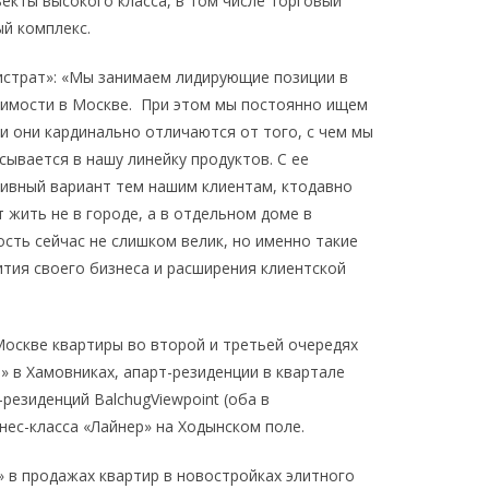
кты высокого класса, в том числе торговый
ый комплекс.
истрат»: «Мы занимаем лидирующие позиции в
жимости в Москве. При этом мы постоянно ищем
и они кардинально отличаются от того, с чем мы
сывается в нашу линейку продуктов. С ее
вный вариант тем нашим клиентам, ктодавно
 жить не в городе, а в отдельном доме в
сть сейчас не слишком велик, но именно такие
ития своего бизнеса и расширения клиентской
Москве квартиры во второй и третьей очередях
 в Хамовниках, апарт-резиденции в квартале
резиденций BalchugViewpoint (оба в
нес-класса «Лайнер» на Ходынском поле.
О» в продажах квартир в новостройках элитного