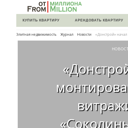
КУПИТЬ КВАРТИРУ
АРЕНДОВАТЬ КВАРТИРУ
Элитная недвижимость
Журнал
Новости
«Донстрой» начал
НОВОС
«Донстро
монтирова
витраж
«Соколин