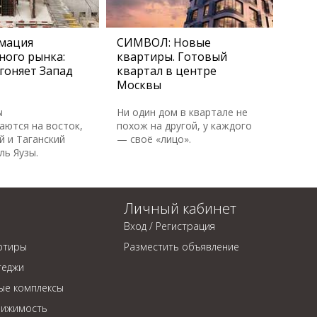
мация
СИМВОЛ: Новые
ного рынка:
квартиры. Готовый
гоняет Запад
квартал в центре
Москвы
ы
Ни один дом в квартале не
аются на восток,
похож на другой, у каждого
й и Таганский
— своё «лицо».
ль Яузы.
Личный кабинет
Вход / Регистрация
ртиры
Разместить объявление
теджи
ые комплексы
вижимость