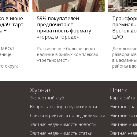
о в июне
59% покупателей
Трансфор
да! Старт
предпочитают
премиаль
а +
приватность формату
Восток до
«город в городе»
ЦАО
СИМВОЛ
Россияне все больше ценят
Девелопер
анице
наличие в жилых комплексах
разворачив
«третьих мест»
в Басманны
о округа
районы вдо
Журнал
Поиск
Экспертный клуб
Карта сайта
Вопросы выбора недвижимости
Элитные ква
Списки и рейтинги по недвижимости
Элитные кот
Элитная недвижимость новости
Элитные жил
Элитная недвижимость статьи
Элитная нед