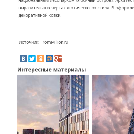
национальным лесопарком «Лосиный остров». Архитект
выразительных чертах «готического» стиля. В оформл
декоративной ковки.
Источник: FromMillion.ru
Интересные материалы