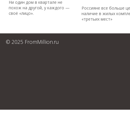
Ни один дом в квартале не
похож на другой, у каждого —
Россияне все больше ц
своё «лицо».
наличие в жилых компл
«третьих мест»
© 2025 FromMillion.ru