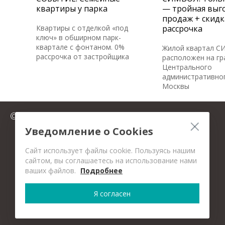
квартиры у парка
— тройная выго
продаж + скидк
Квартиры с отделкой «под
рассрочка
ключ» в обширном парк-
квартале с фонтаном. 0%
Жилой квартал 
рассрочка от застройщика
расположен на гр
Центрального
административног
Москвы
© 2025 FromMillion.ru
Уведомление о Cookies
Сайт использует файлы cookie. Пользуясь нашим
сайтом, вы соглашаетесь на использование нами
ваших файлов.
Подробнее
Я согласен