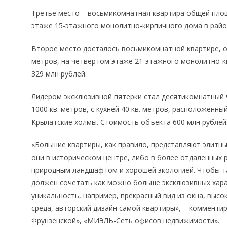
Третье место – восьмикомнатная квартира общей площад
этаже 15-этажного монолитно-кирпичного дома в район
Второе место досталось восьмикомнатной квартире, об
метров, на четвертом этаже 21-этажного монолитно-к
329 млн рублей.
Лидером эксклюзивной пятерки стал десятикомнатный
1000 кв. метров, с кухней 40 кв. метров, расположенн
Крылатские холмы. Стоимость объекта 600 млн рублей
«Большие квартиры, как правило, представляют элитн
они в историческом центре, либо в более отдаленных
природным ландшафтом и хорошей экологией. Чтобы та
должен сочетать как можно больше эксклюзивных хара
уникальность, например, прекрасный вид из окна, выс
среда, авторский дизайн самой квартиры», – комменти
Фрунзенской», «МИЭЛЬ-Сеть офисов недвижимости».