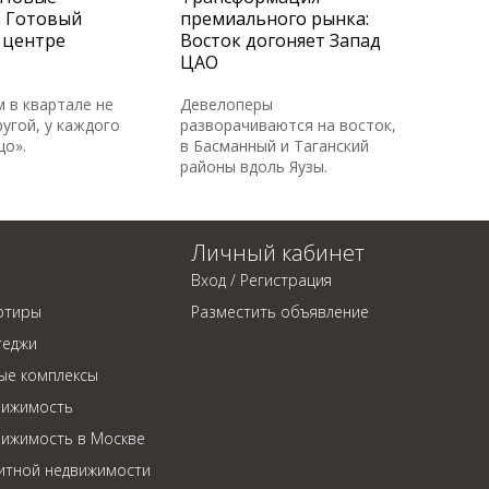
. Готовый
премиального рынка:
 центре
Восток догоняет Запад
ЦАО
м в квартале не
Девелоперы
угой, у каждого
разворачиваются на восток,
цо».
в Басманный и Таганский
районы вдоль Яузы.
Личный кабинет
Вход / Регистрация
ртиры
Разместить объявление
теджи
ые комплексы
вижимость
вижимость в Москве
литной недвижимости