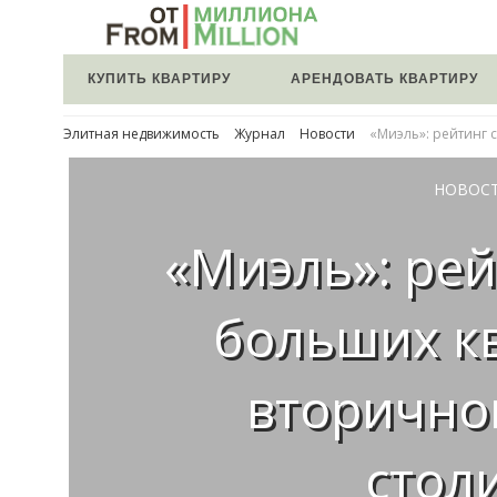
КУПИТЬ КВАРТИРУ
АРЕНДОВАТЬ КВАРТИРУ
Элитная недвижимость
Журнал
Новости
«Миэль»: рейтинг 
НОВОС
«Миэль»: ре
больших к
вторично
стол