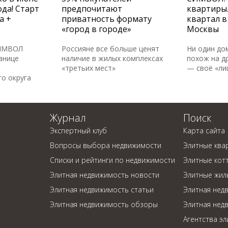
да! Старт
предпочитают
квартиры
а +
приватность формату
квартал в
«город в городе»
Москвы
СИМВОЛ
Россияне все больше ценят
Ни один до
анице
наличие в жилых комплексах
похож на др
«третьих мест»
— своё «ли
о округа
Журнал
Поиск
Экспертный клуб
Карта сайта
Вопросы выбора недвижимости
Элитные ква
Списки и рейтинги по недвижимости
Элитные кот
Элитная недвижимость новости
Элитные жил
Элитная недвижимость статьи
Элитная нед
Элитная недвижимость обзоры
Элитная нед
Агентства э