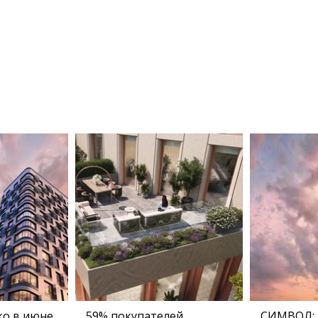
о в июне
59% покупателей
СИМВОЛ: