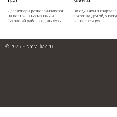
ЦАО
Москвы
Девелоперы разворачиваются
Ни один дом в квартале
на восток, в Басманный и
похож на другой, у каж
Таганский районы вдоль Яузы.
— своё «лицо».
© 2025 FromMillion.ru