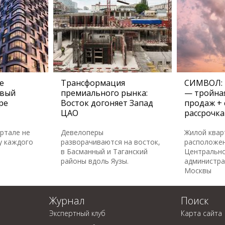
е
Трансформация
СИМВОЛ: 
овый
премиального рынка:
— тройная
ре
Восток догоняет Запад
продаж + 
ЦАО
рассрочка
артале не
Девелоперы
Жилой ква
у каждого
разворачиваются на восток,
расположен
в Басманный и Таганский
Центральн
районы вдоль Яузы.
администра
Москвы
Журнал
Поиск
Экспертный клуб
Карта сайта