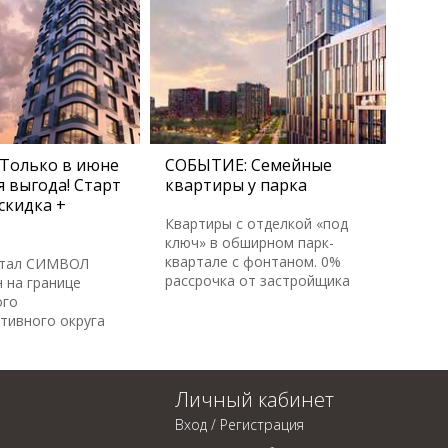
Только в июне
СОБЫТИЕ: Семейные
 выгода! Старт
квартиры у парка
скидка +
Квартиры с отделкой «под
ключ» в обширном парк-
квартале с фонтаном. 0%
ртал СИМВОЛ
рассрочка от застройщика
 на границе
ого
тивного округа
Личный кабинет
Вход / Регистрация