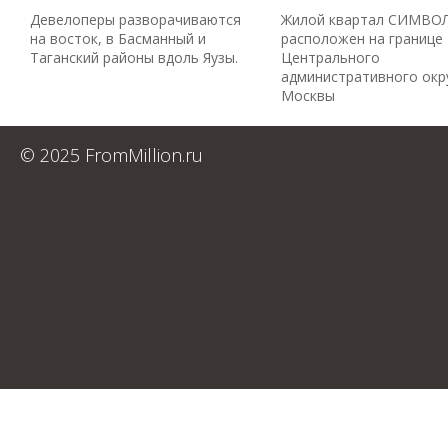
Девелоперы разворачиваются
Жилой квартал СИМВО
на восток, в Басманный и
расположен на границе
Таганский районы вдоль Яузы.
Центрального
административного окр
Москвы
© 2025 FromMillion.ru