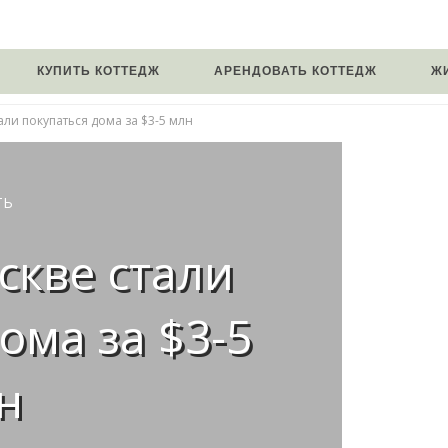
КУПИТЬ КОТТЕДЖ
АРЕНДОВАТЬ КОТТЕДЖ
Ж
али покупаться дома за $3-5 млн
ТЬ
скве стали
ома за $3-5
н