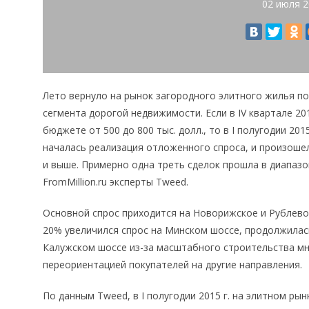
02 июля 
Лето вернуло на рынок загородного элитного жилья п
сегмента дорогой недвижимости. Если в IV квартале 20
бюджете от 500 до 800 тыс. долл., то в I полугодии 201
началась реализация отложенного спроса, и произошел
и выше. Примерно одна треть сделок прошла в диапазо
FromMillion.ru эксперты Tweed.
Основной спрос приходится на Новорижское и Рублево-
20% увеличился спрос на Минском шоссе, продолжилас
Калужском шоссе из-за масштабного строительства м
переориентацией покупателей на другие направления.
По данным Tweed, в I полугодии 2015 г. на элитном р