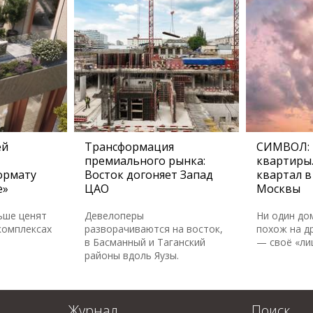
ей
Трансформация
СИМВОЛ:
премиального рынка:
квартиры
ормату
Восток догоняет Запад
квартал в
е»
ЦАО
Москвы
ьше ценят
Девелоперы
Ни один до
комплексах
разворачиваются на восток,
похож на др
в Басманный и Таганский
— своё «ли
районы вдоль Яузы.
Журнал
Поиск