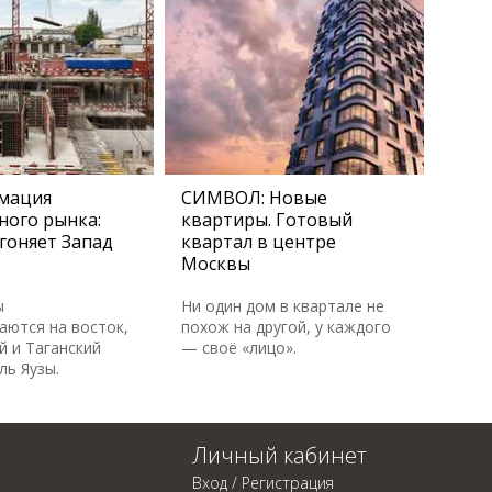
мация
СИМВОЛ: Новые
ного рынка:
квартиры. Готовый
гоняет Запад
квартал в центре
Москвы
ы
Ни один дом в квартале не
аются на восток,
похож на другой, у каждого
й и Таганский
— своё «лицо».
ль Яузы.
Личный кабинет
Вход / Регистрация