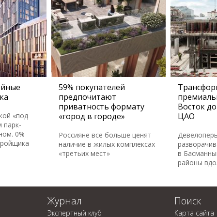
ейные
59% покупателей
Трансфор
ка
предпочитают
премиаль
приватность формату
Восток до
кой «под
«город в городе»
ЦАО
 парк-
ном. 0%
Россияне все больше ценят
Девелопер
тройщика
наличие в жилых комплексах
разворачив
«третьих мест»
в Басманны
районы вдо
Журнал
Поиск
Экспертный клуб
Карта сайта