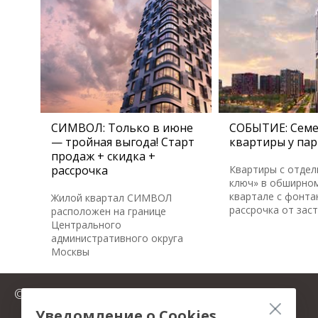
СИМВОЛ: Только в июне
СОБЫТИЕ: Сем
— тройная выгода! Старт
квартиры у пар
продаж + скидка +
рассрочка
Квартиры с отдел
ключ» в обширном
квартале с фонта
Жилой квартал СИМВОЛ
рассрочка от зас
расположен на границе
Центрального
административного округа
Москвы
© 2025 FromMillion.ru
Уведомление о Cookies