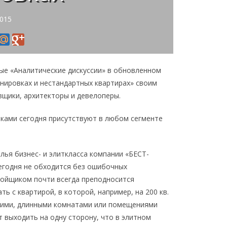
2015
ые «Аналитические дискуссии» в обновленном
нировках и нестандартных квартирах» своим
щики, архитекторы и девелоперы.
вками сегодня присутствуют в любом сегменте
лья бизнес- и элиткласса компании «БЕСТ-
сегодня не обходится без ошибочных
ройщиком почти всегда преподносится
ь с квартирой, в которой, например, на 200 кв.
узкими, длинными комнатами или помещениями
 выходить на одну сторону, что в элитном