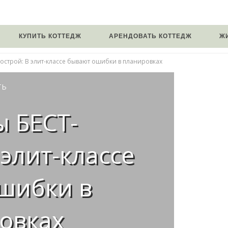
КУПИТЬ КОТТЕДЖ
АРЕНДОВАТЬ КОТТЕДЖ
Ж
острой: В элит-классе бывают ошибки в планировках
ТЬ
ы БЕСТ-
 элит-классе
шибки в
овках