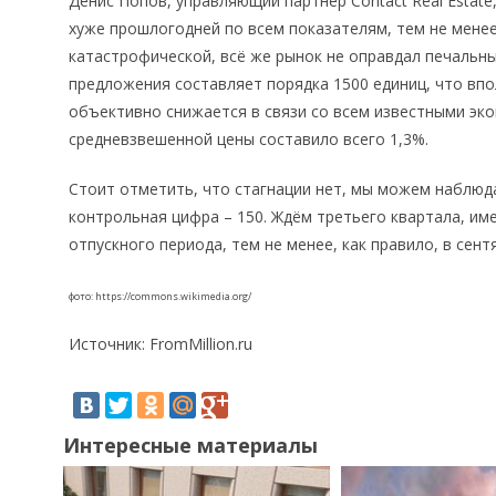
Денис Попов, управляющий партнер Contact Real Estate
хуже прошлогодней по всем показателям, тем не менее,
катастрофической, всё же рынок не оправдал печальны
предложения составляет порядка 1500 единиц, что впо
объективно снижается в связи со всем известными эк
средневзвешенной цены составило всего 1,3%.
Стоит отметить, что стагнации нет, мы можем наблюда
контрольная цифра – 150. Ждём третьего квартала, им
отпускного периода, тем не менее, как правило, в сен
фото: https://commons.wikimedia.org/
Источник: FromMillion.ru
Интересные материалы