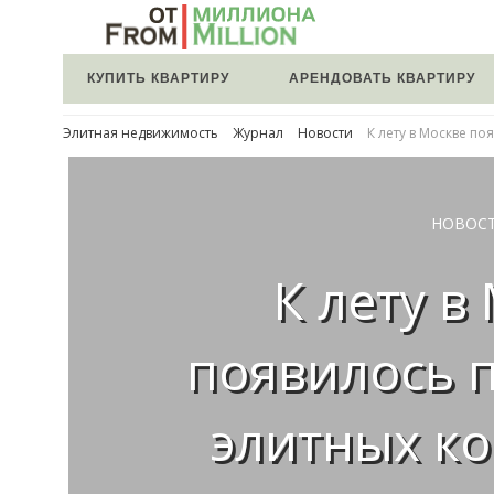
КУПИТЬ КВАРТИРУ
АРЕНДОВАТЬ КВАРТИРУ
Элитная недвижимость
Журнал
Новости
К лету в Москве по
НОВОС
К лету в
появилось 
элитных к