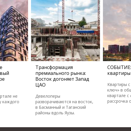
е
Трансформация
СОБЫТИЕ:
овый
премиального рынка:
квартиры 
ре
Восток догоняет Запад
ЦАО
Квартиры с
ключ» в об
квартале с
артале не
Девелоперы
рассрочка 
у каждого
разворачиваются на восток,
в Басманный и Таганский
районы вдоль Яузы.