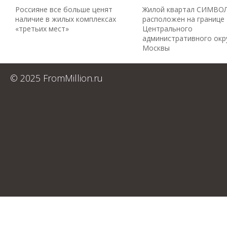
Россияне все больше ценят
Жилой квартал СИМВО
наличие в жилых комплексах
расположен на границе
«третьих мест»
Центрального
административного окр
Москвы
© 2025 FromMillion.ru