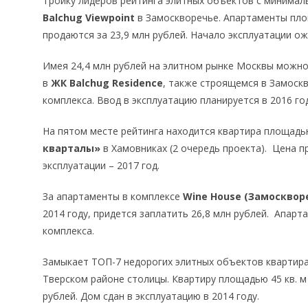
Тройку лидеров рейтинга элитных объектов с минима
Balchug Viewpoint
в Замоскворечье. Апартаменты площ
продаются за 23,9 млн рублей. Начало эксплуатации ож
Имея 24,4 млн рублей на элитном рынке Москвы можно
в
ЖК Balchug Residence
, также строящемся в Замоск
комплекса. Ввод в эксплуатацию планируется в 2016 год
На пятом месте рейтинга находится квартира площадью
кварталы»
в Хамовниках (2 очередь проекта). Цена п
эксплуатации – 2017 год.
За апартаменты в комплексе
Wine House (Замосквор
2014 году, придется заплатить 26,8 млн рублей. Апарт
комплекса.
Замыкает ТОП-7 недорогих элитных объектов квартир
Тверском районе столицы. Квартиру площадью 45 кв. м 
рублей. Дом сдан в эксплуатацию в 2014 году.