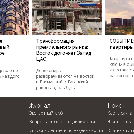
е
Трансформация
СОБЫТИЕ:
овый
премиального рынка:
квартиры 
ре
Восток догоняет Запад
ЦАО
Квартиры с
ключ» в об
квартале с
артале не
Девелоперы
рассрочка 
у каждого
разворачиваются на восток,
в Басманный и Таганский
районы вдоль Яузы.
Журнал
Поиск
Экспертный клуб
Карта сайта
Вопросы выбора недвижимости
Элитные ква
Списки и рейтинги по недвижимости
Элитные кот