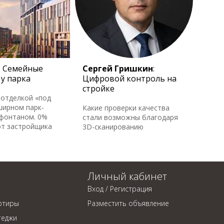
 Семейные
Сергей Гришкин
:
у парка
Цифровой контроль на
стройке
 отделкой «под
ширном парк-
Какие проверки качества
 фонтаном. 0%
стали возможны благодаря
от застройщика
3D-сканированию
Личный кабинет
Вход / Регистрация
ртиры
Разместить объявление
теджи