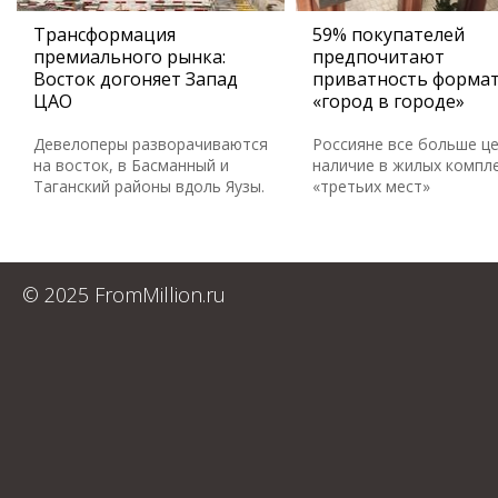
Трансформация
59% покупателей
премиального рынка:
предпочитают
Восток догоняет Запад
приватность форма
ЦАО
«город в городе»
Девелоперы разворачиваются
Россияне все больше ц
на восток, в Басманный и
наличие в жилых компл
Таганский районы вдоль Яузы.
«третьих мест»
© 2025 FromMillion.ru