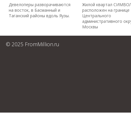
Девелоперы разворачиваются
Жилой квартал СИМВО
на восток, в Басманный и
расположен на границе
Таганский районы вдоль Яузы.
Центрального
административного окр
Москвы
© 2025 FromMillion.ru