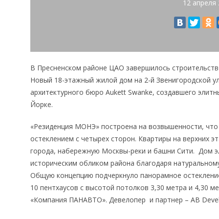
12 апреля
В Пресненском районе ЦАО завершилось строительств
Новый 18-этажный жилой дом на 2-й Звенигородской у
архитектурного бюро Aukett Swanke, создавшего элит
Йорке.
«Резиденция МОНЭ» построена на возвышенности, что
остеклением с четырех сторон. Квартиры на верхних э
города, набережную Москвы-реки и башни Сити. Дом э
историческим обликом района благодаря натуральному
Общую концепцию подчеркнуло панорамное остекление 
10 пентхаусов с высотой потолков 3,30 метра и 4,30 м
«Компания ПАНАВТО». Девелопер и партнер – AB Deve