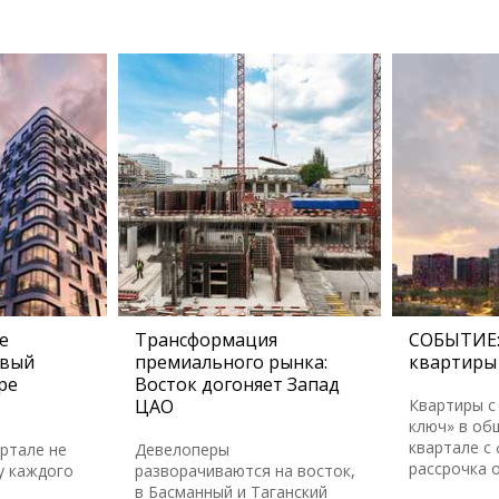
е
Трансформация
СОБЫТИЕ:
овый
премиального рынка:
квартиры 
ре
Восток догоняет Запад
ЦАО
Квартиры с
ключ» в об
квартале с
артале не
Девелоперы
рассрочка 
у каждого
разворачиваются на восток,
в Басманный и Таганский