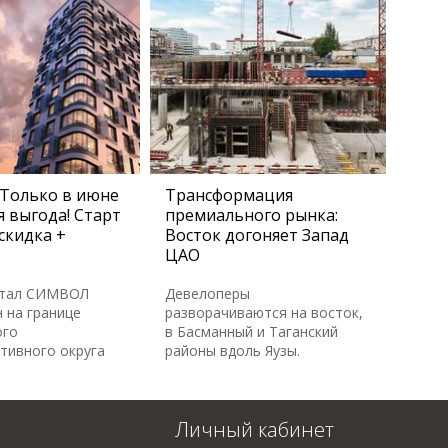
Только в июне
Трансформация
 выгода! Старт
премиального рынка:
скидка +
Восток догоняет Запад
ЦАО
ртал СИМВОЛ
Девелоперы
 на границе
разворачиваются на восток,
ого
в Басманный и Таганский
тивного округа
районы вдоль Яузы.
Личный кабинет