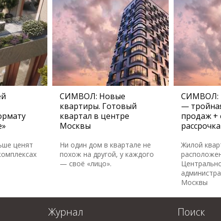
ей
СИМВОЛ: Новые
СИМВОЛ: 
квартиры. Готовый
— тройная
ормату
квартал в центре
продаж + 
е»
Москвы
рассрочка
ьше ценят
Ни один дом в квартале не
Жилой ква
комплексах
похож на другой, у каждого
расположен
— своё «лицо».
Центральн
администра
Москвы
Журнал
Поиск