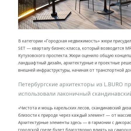
В категории «Городская недвижимость» жюри присудил
SET — кварталу бизнес-класса, который возводится MR
Кутузовского проспекта. Жюри оценило общую концепц
ландшафтный дизайн, архитектурные и проектные решен
внешней инфраструктуры, начиная от транспортной до
Петербургские архитекторы из L.BURO п
использовали лаконичный скандинавски
«Чистота и мощь карельских лесов, скандинавский ди
близости к природе через каждый элемент — от масси
Архитектурные элементы здесь — в гармонии с дикора
городской среде будет благотворно влиять на самоо