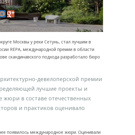
2025
руге Москвы у реки Сетунь, стал лучшим в
рсии REPA, международной премии в области
нове скандинавского подхода разработало бюро
архитектурно-девелоперской премии
, определяющей лучшие проекты и
 жюри в составе отечественных
кторов и практиков оценивало
у нее появилось международное жюри. Оценивали