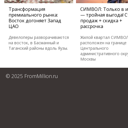
Трансформация
СИМВОЛ: Только в 
премиального рынка:
— тройная выгода! С
Восток догоняет Запад
продаж + скидка +
ЦАО
рассрочка
Девелоперы разворачиваются
Жилой квартал СИМВО
на восток, в Басманный и
расположен на границе
Таганский районы вдоль Яузы.
Центрального
административного окр
Москвы
© 2025 FromMillion.ru