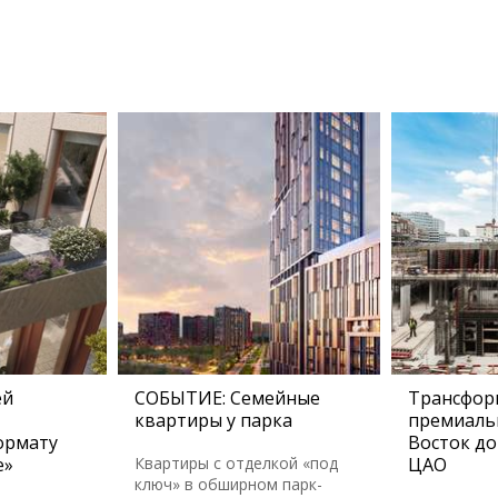
ей
СОБЫТИЕ: Семейные
Трансфор
квартиры у парка
премиаль
ормату
Восток до
е»
Квартиры с отделкой «под
ЦАО
ключ» в обширном парк-