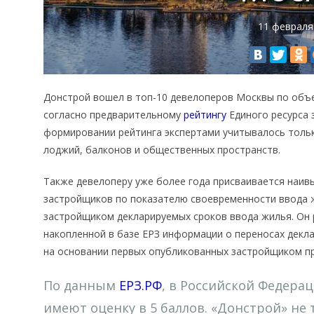
11 февраля
Донстрой вошел в топ-10 девелоперов Москвы по объе
согласно предварительному
рейтингу
Единого ресурса 
формировании рейтинга экспертами учитывалось тольк
лоджий, балконов и общественных пространств.
Также девелоперу уже более года присваивается наивы
застройщиков по показателю своевременности ввода ж
застройщиком декларируемых сроков ввода жилья. Он 
накопленной в базе ЕРЗ информации о переносах декл
на основании первых опубликованных застройщиком пр
По данным
ЕРЗ.РФ
, в Российской Федера
имеют оценку в 5 баллов. «Донстрой» не