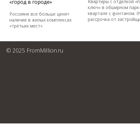
«город в городе»
Квартиры с отделкой «
ключ» в обширном парк
квартале с фонтаном. 
Россияне все больше ценят
рассрочка от застройщ
наличие в жилых комплексах
«третьих мест»
© 2025 FromMillion.ru