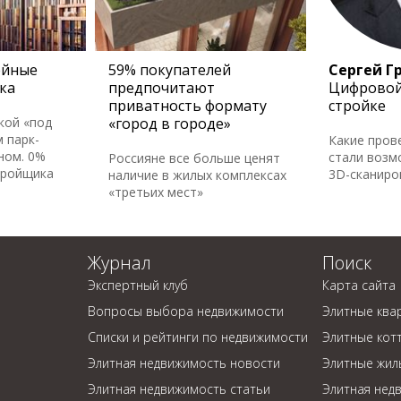
ейные
59% покупателей
Сергей Г
ка
предпочитают
Цифровой
приватность формату
стройке
кой «под
«город в городе»
 парк-
Какие пров
ном. 0%
стали возм
Россияне все больше ценят
тройщика
3D-сканир
наличие в жилых комплексах
«третьих мест»
Журнал
Поиск
Экспертный клуб
Карта сайта
Вопросы выбора недвижимости
Элитные ква
Списки и рейтинги по недвижимости
Элитные кот
Элитная недвижимость новости
Элитные жил
Элитная недвижимость статьи
Элитная нед