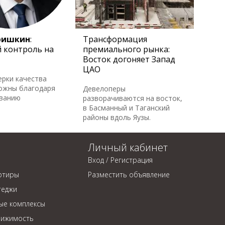
ришкин
:
Трансформация
 контроль на
премиального рынка:
Восток догоняет Запад
ЦАО
ерки качества
ожны благодаря
Девелоперы
ованию
разворачиваются на восток,
в Басманный и Таганский
районы вдоль Яузы.
Личный кабинет
Вход / Регистрация
ртиры
Разместить объявление
теджи
ые комплексы
вижимость