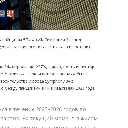
025
у пайщикам ЗПИФ «ЖК Симфония 34» под
форме частичного погашения паев и составит
 34» выросла до 227%, а доходность инвестора,
 35% годовых. Первая выплата по паям была
строительства и ввода Symphony 34 в
 между пайщиками в I и II кварталах 2025 года
я в течение 2025–2026 годов по
квартир. На текущий момент в жилом
квадратного метра с момента старта