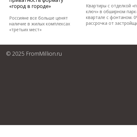
приватность формату
«город в городе»
Квартиры с отделкой «
ключ» в обширном парк
квартале с фонтаном. 
Россияне все больше ценят
рассрочка от застройщ
наличие в жилых комплексах
«третьих мест»
© 2025 FromMillion.ru