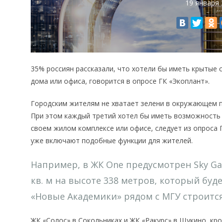
19 января
35% россиян рассказали, что хотели бы иметь крытые 
дома или офиса, говорится в опросе ГК «Экоплант».
Городским жителям не хватает зелени в окружающем п
При этом каждый третий хотел бы иметь возможность 
своем жилом комплексе или офисе, следует из опроса 
уже включают подобные функции для жителей.
Например, в ЖК One предусмотрен Sky G
кв. м на высоте 338 метров, который буд
«Новые Академики» рядом с МГУ строится
ЖК «Солос» в Сокольниках и ЖК «Ракурс» в Щукино, кр