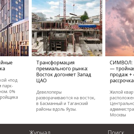
ейные
Трансформация
СИМВОЛ: 
ка
премиального рынка:
— тройная
Восток догоняет Запад
продаж + 
кой «под
ЦАО
рассрочка
 парк-
ном. 0%
Девелоперы
Жилой ква
тройщика
разворачиваются на восток,
расположен
в Басманный и Таганский
Центральн
районы вдоль Яузы.
администра
Москвы
Журнал
Поиск