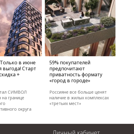
Только в июне
59% покупателей
 выгода! Старт
предпочитают
скидка +
приватность формату
«город в городе»
ртал СИМВОЛ
Россияне все больше ценят
 на границе
наличие в жилых комплексах
ого
«третьих мест»
тивного округа
Личный кабинет