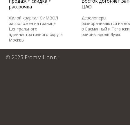
продаж + скидка +
Восток догоняет Зап
рассрочка
ЦАО
Жилой квартал СИМВОЛ
Девелоперы
расположен на границе
разворачиваются на во
Центрального
в Басманный и Тагански
административного округа
районы вдоль Яузы.
Москвы
© 2025 FromMillion.ru