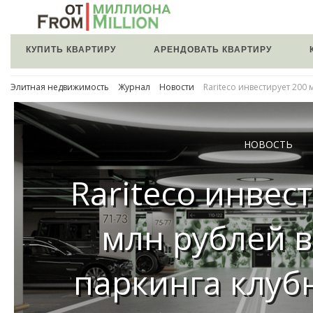
КУПИТЬ КВАРТИРУ
АРЕНДОВАТЬ КВАРТИРУ
Элитная недвижимость
Журнал
Новости
Rariteco инвестирует 200
НОВОСТЬ
Rariteco инвес
млн рублей в
паркинга клуб