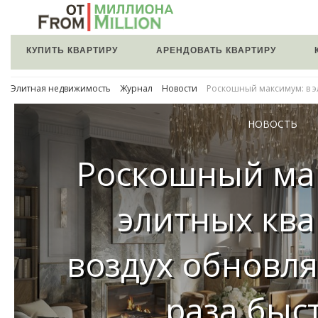
КУПИТЬ КВАРТИРУ
АРЕНДОВАТЬ КВАРТИРУ
Элитная недвижимость
Журнал
Новости
Роскошный максимум: в эл
НОВОСТЬ
Роскошный ма
элитных ква
воздух обновля
раза быс