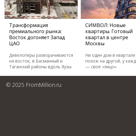
Трансформация
СИМВОЛ: Новые
премиального рынка:
квартиры. Готовый
Восток догоняет Запад
квартал в центре
ЦАО
Москвы
Девелоперы разворачиваются
Ни один дом в квартале
на восток, в Басманный и
похож на другой, у каж
Таганский районы вдоль Яузы.
— своё «лицо».
© 2025 FromMillion.ru