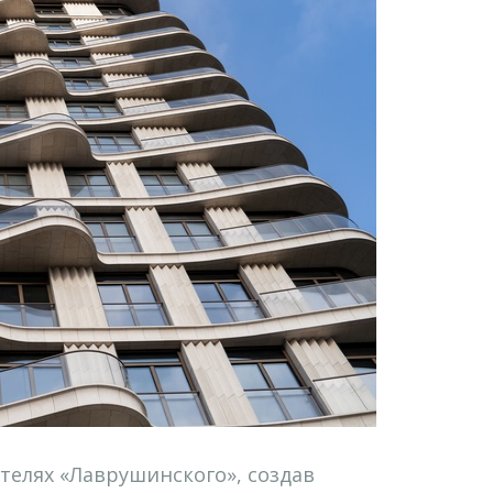
телях «Лаврушинского», создав