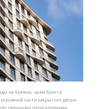
ды на Кремль, храм Христа
В укромной части закрытого двора-
собственными палисадниками,