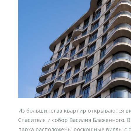
Из большинства квартир открываются ви
Спасителя и собор Василия Блаженного. 
парка расположены роскошные виллы с 