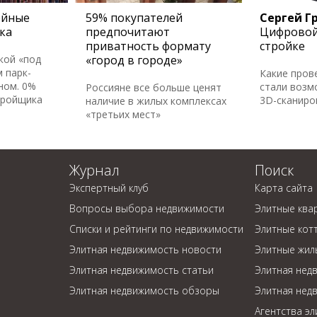
ейные
59% покупателей
Сергей Г
ка
предпочитают
Цифровой
приватность формату
стройке
кой «под
«город в городе»
 парк-
Какие пров
ном. 0%
стали возм
Россияне все больше ценят
тройщика
3D-сканир
наличие в жилых комплексах
«третьих мест»
Журнал
Поиск
Экспертный клуб
Карта сайта
Вопросы выбора недвижимости
Элитные ква
Списки и рейтинги по недвижимости
Элитные кот
Элитная недвижимость новости
Элитные жил
Элитная недвижимость статьи
Элитная нед
Элитная недвижимость обзоры
Элитная нед
Агентства э