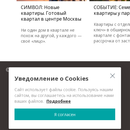
СИМВОЛ: Новые
СОБЫТИЕ: Сем
квартиры. Готовый
квартиры у пар
квартал в центре Москвы
Квартиры с отдел
ключ» в обширном
Ни один дом в квартале не
квартале с фонта
похож на другой, у каждого —
рассрочка от зас
своё «лицо».
© 2025 FromMillion.ru
Уведомление о Cookies
Сайт использует файлы cookie. Пользуясь нашим
сайтом, вы соглашаетесь на использование нами
ваших файлов.
Подробнее
Я согласен