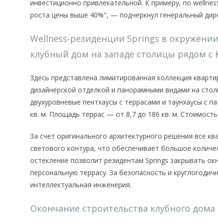
инвестиционно привлекательной. К примеру, по wellne
роста цены выше 40%", — подчеркнул генеральный дир
Wellness-резиденции Springs в окружени
клубный дом на западе столицы рядом с 
Здесь представлена лимитированная коллекция квартир
дизайнерской отделкой и панорамными видами на стол
двухуровневые пентхаусы с террасами и таунхаусы с па
кв. м. Площадь террас — от 8,7 до 186 кв. м. Стоимость
За счет оригинального архитектурного решения все к
светового контура, что обеспечивает большое количе
остекление позволит резидентам Springs закрывать окн
персональную террасу. За безопасность и круглогодич
интеллектуальная инженерия.
Окончание строительства клубного дома S