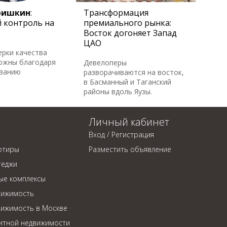
ришкин
:
Трансформация
 контроль на
премиального рынка:
Восток догоняет Запад
ЦАО
ерки качества
ожны благодаря
Девелоперы
ованию
разворачиваются на восток,
в Басманный и Таганский
районы вдоль Яузы.
Личный кабинет
Вход / Регистрация
ртиры
Разместить объявление
теджи
ые комплексы
вижимость
вижимость в Москве
литной недвижимости