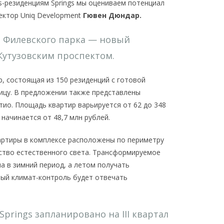
ss-резиденциям Springs мы оцениваем потенциал
ектор Uniq Development
Гювен Дюндар.
и Филевского парка — новый
Кутузовским проспектом.
, состоящая из 150 резиденций с готовой
ицу. В предложении также представлены
тио. Площадь квартир варьируется от 62 до 348
 начинается от 48,7 млн рублей.
вартиры в комплексе расположены по периметру
ство естественного света. Трансформируемое
а в зимний период, а летом получать
ный климат-контроль будет отвечать
prings запланировано на III квартал