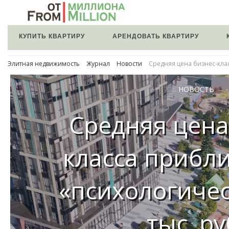
КУПИТЬ КВАРТИРУ
АРЕНДОВАТЬ КВАРТИРУ
Элитная недвижимость
Журнал
Новости
Средняя цена бизнес-клас
НОВОСТЬ
Средняя цена
класса прибли
«психологичес
тыс. ру