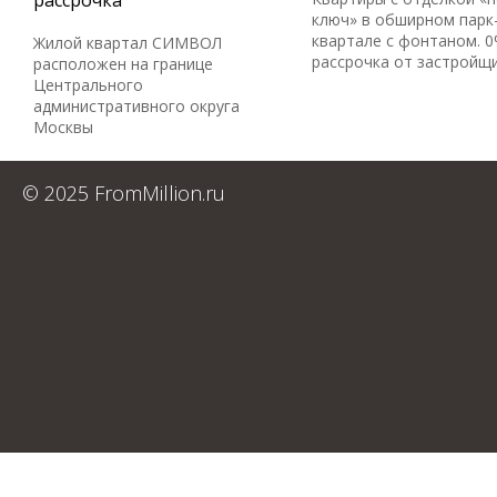
рассрочка
ключ» в обширном парк
квартале с фонтаном. 
Жилой квартал СИМВОЛ
рассрочка от застройщ
расположен на границе
Центрального
административного округа
Москвы
© 2025 FromMillion.ru