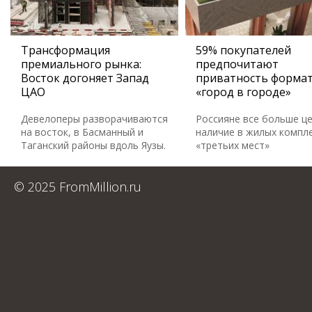
Трансформация
59% покупателей
премиального рынка:
предпочитают
Восток догоняет Запад
приватность форма
ЦАО
«город в городе»
Девелоперы разворачиваются
Россияне все больше ц
на восток, в Басманный и
наличие в жилых компл
Таганский районы вдоль Яузы.
«третьих мест»
© 2025 FromMillion.ru