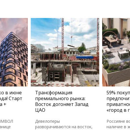
о в июне
Трансформация
59% поку
да! Старт
премиального рынка:
предпочи
а +
Восток догоняет Запад
приватно
ЦАО
«город в 
СИМВОЛ
Девелоперы
Россияне в
анице
разворачиваются на восток,
наличие в 