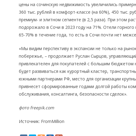
цены на сочинскую недвижимость увеличились примерно
360 тыс. рублей в комфорт-классе (на 60%), 450 тыс. руб
премиум- и элитном сегменте (в 2,5 раза). При этом ра
подорожало в Сочи в 2023 году на 71%. Отели горного
65-70% в течение года, то есть в Сочи почти нет межс
«Мы видим перспективу в экспансии не только на рыно
побережье, – продолжает Руслан Сырцов, управляющий
привлекателен для покупателей с большим бюджетом не
будет развиваться как курортный кластер, транспортны
южными партнерами РФ, место для организации крупны
привнесет сформированные годами долгой работы ком
обслуживания, консалтинга, безопасности сделок».
фото freepik.com
Источник: FromMillion