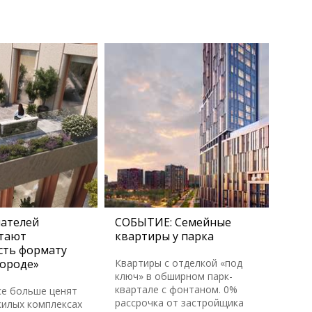
пателей
СОБЫТИЕ: Семейные
тают
квартиры у парка
сть формату
городе»
Квартиры с отделкой «под
ключ» в обширном парк-
квартале с фонтаном. 0%
се больше ценят
рассрочка от застройщика
жилых комплексах