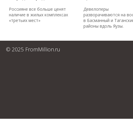
Россияне все больше ценят
Девелоперы
наличие в жилых комплексах
разворачиваются на во
«третьих мест»
в Басманный и Тагански
районы вдоль Яузы.
© 2025 FromMillion.ru